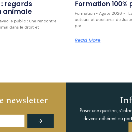
 : regards
Formation 100% p
on animale
Formation « Agate 2026 » La
acteurs et auxiliaires de Ju
ec le public : une rencontre
par
mal dans le droit et
Read More
e newsletter
Inf
Poser une question, s’info
Envoyer
devenir adhérent ou parte