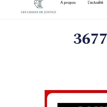
A propos
L’actualité
Aller
au
contenu
3677